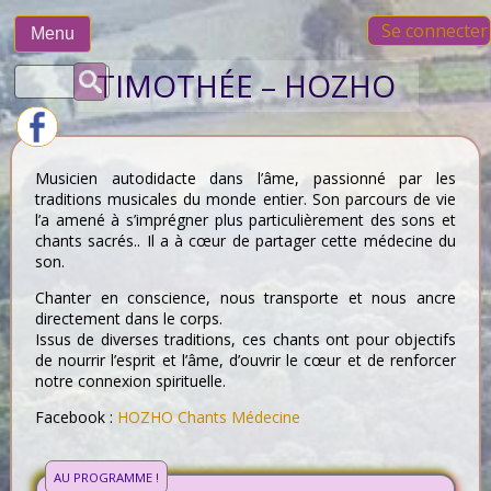
Skip
Se connecter
to
Menu
content
Rechercher :
TIMOTHÉE – HOZHO
Musicien autodidacte dans l’âme, passionné par les
traditions musicales du monde entier. Son parcours de vie
l’a amené à s’imprégner plus particulièrement des sons et
chants sacrés.. Il a à cœur de partager cette médecine du
son.
Chanter en conscience, nous transporte et nous ancre
directement dans le corps.
Issus de diverses traditions, ces chants ont pour objectifs
de nourrir l’esprit et l’âme, d’ouvrir le cœur et de renforcer
notre connexion spirituelle.
Facebook :
HOZHO Chants Médecine
AU PROGRAMME !