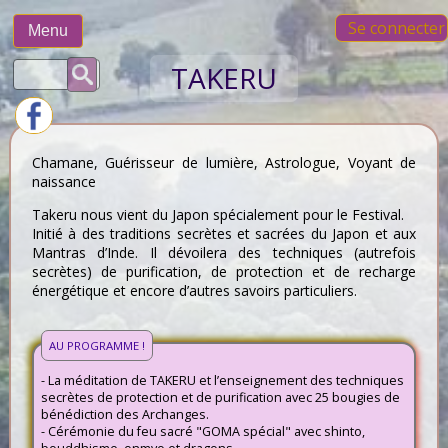
Skip
Se connecter
to
Menu
content
Rechercher :
TAKERU
Chamane, Guérisseur de lumière, Astrologue, Voyant de
naissance
Takeru nous vient du Japon spécialement pour le Festival.
Initié à des traditions secrètes et sacrées du Japon et aux
Mantras d’Inde. Il dévoilera des techniques (autrefois
secrètes) de purification, de protection et de recharge
énergétique et encore d’autres savoirs particuliers.
AU PROGRAMME !
- La méditation de TAKERU et l’enseignement des techniques
secrètes de protection et de purification avec 25 bougies de
bénédiction des Archanges.
- Cérémonie du feu sacré "GOMA spécial" avec shinto,