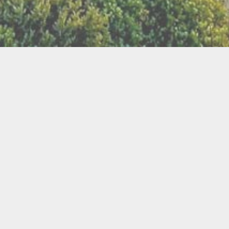
LLETTERIE DU FESTIVAL
POLITIQUE DE
NOUS CONTAC
CONFIDENTIALITÉ
isanat
Bien être
Arts graphiques
Bijo
Ch
le de l'Air
Cercles d'Hommes
Cercles de Femmes
llations
Contes
Cuir
Danse
Didgeridoo