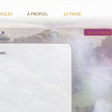
VOLES
À PROPOS↓
LE PASSÉ
À propos du festival
Images et vidéos 2023
 »
Se connecter
Qui sommes nous ?
Aperçu sur les éditions
 Feu, espace sacré
précédentes
Nos partenaires
 chamanisme, mais
s que…
Faire un Don libre
AKU .
s tentes et les tipis