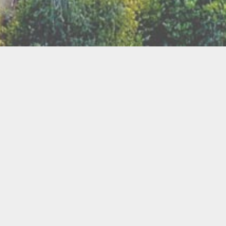
TER
ux
Breathwork
amanisme
Druidisme
FAQ