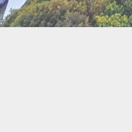
BI
Art
Abeilles
Cacao
Cerc
Chant
Conste