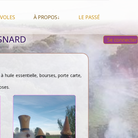
VOLES
À PROPOS↓
LE PASSÉ
À propos du festival
Images et vidéos 2023
ESNARD
Se connecter
Qui sommes nous ?
Aperçu sur les éditions
 Feu, espace sacré
précédentes
Nos partenaires
 chamanisme, mais
s que…
Faire un Don libre
s tentes et les tipis
à huile essentielle, bourses, porte carte,
oses.