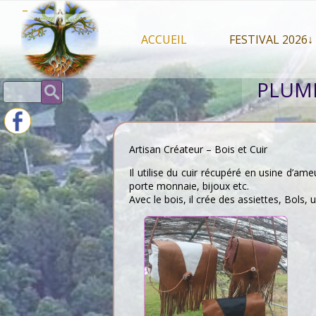
Skip
–
to
content
ACCUEIL
FESTIVAL 2026↓
Programme Juil
PLUME
Rechercher :
Intervenants 2
Stands artisan
Artisan Créateur – Bois et Cuir
Il utilise du cuir récupéré en usine d’am
porte monnaie, bijoux etc.
Avec le bois, il crée des assiettes, Bols,