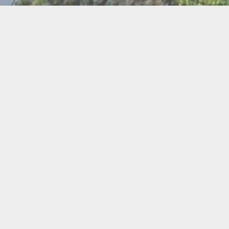
BI
Art
Abeilles
Cacao
Cerc
Chant
Conste
Herboristerie
Mus
Miel
Pierres