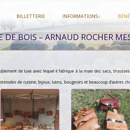
BILLETTERIE
INFORMATIONS↓
BÉNÉ
let 2026
Billetterie
Présentation du festival
 DE BOIS – ARNAUD ROCHER M
026
Mon compte
En savoir plus . . .
Le
s 2026
La F.A.Q. du festival
Le
pa
Pour se restaurer
Le
Plan d’accès
eublement de luxe avec lequel il fabrique à la main des sacs, trousses 
Informations pratiques
 ustensiles de cuisine, bijoux, lutins, bougeoirs et beaucoup d’autres ch
Co-voiturage