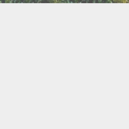
LLETTERIE DU FESTIVAL
POLITIQUE DE
NOUS CONTAC
CONFIDENTIALITÉ
isanat
Bien être
Arts graphiques
Bijo
Ch
le de l'Air
Cercles d'Hommes
Cercles de Femmes
llations
Contes
Cuir
Danse
Didgeridoo
Instruments de musiques
Lecture
Lithothérapi
Musique
Nature
icothérapie
Objets de rituel
Rituels et tradition
Pour les enfants
Poésie