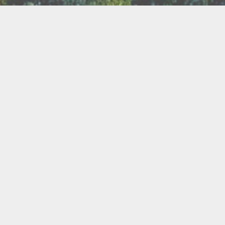
TER
ux
Breathwork
amanisme
Druidisme
FAQ
e
Maquillage
Oracles
s
s
Savons