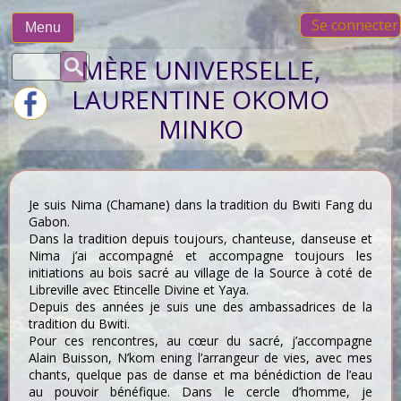
Skip
Se connecter
to
Menu
content
Rechercher :
MÈRE UNIVERSELLE,
LAURENTINE OKOMO
MINKO
Je suis Nima (Chamane) dans la tradition du Bwiti Fang du
Gabon.
Dans la tradition depuis toujours, chanteuse, danseuse et
Nima j’ai accompagné et accompagne toujours les
initiations au bois sacré au village de la Source à coté de
Libreville avec Etincelle Divine et Yaya.
Depuis des années je suis une des ambassadrices de la
tradition du Bwiti.
Pour ces rencontres, au cœur du sacré, j’accompagne
Alain Buisson, N’kom ening l’arrangeur de vies, avec mes
chants, quelque pas de danse et ma bénédiction de l’eau
au pouvoir bénéfique. Dans le cercle d’homme, je