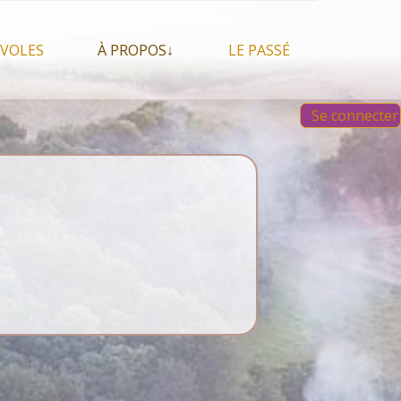
VOLES
À PROPOS↓
LE PASSÉ
À propos du festival
Images et vidéos 2023
Se connecter
Qui sommes nous ?
Aperçu sur les éditions
 Feu, espace sacré
précédentes
Nos partenaires
 chamanisme, mais
s que…
Faire un Don libre
s tentes et les tipis