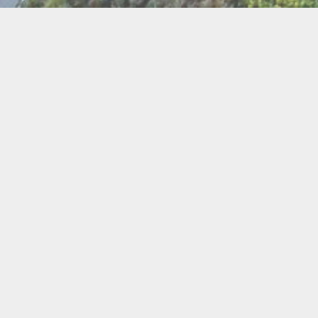
BI
Art
Abeilles
Cacao
Cerc
Chant
Conste
Herboristerie
Mus
Miel
Pierres