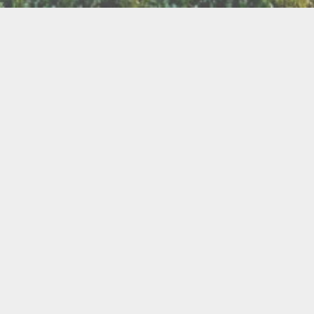
LLETTERIE DU FESTIVAL
POLITIQUE DE
NOUS CONTAC
CONFIDENTIALITÉ
isanat
Bien être
Arts graphiques
Bijo
Ch
le de l'Air
Cercles d'Hommes
Cercles de Femmes
llations
Contes
Cuir
Danse
Didgeridoo
Instruments de musiques
Lecture
Lithothérapi
Musique
Nature
icothérapie
Objets de rituel
Rituels et tradition
Pour les enfants
Poésie