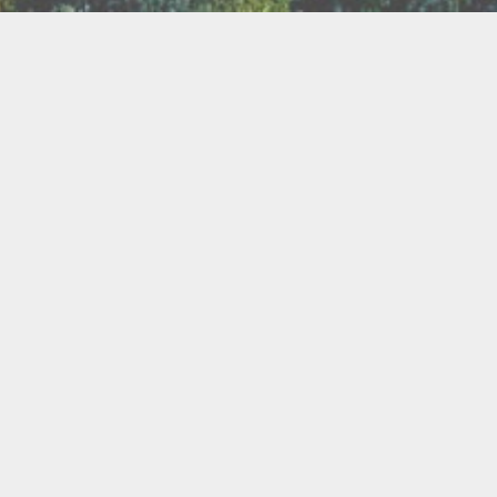
TER
ux
Breathwork
amanisme
Druidisme
FAQ
e
Maquillage
Oracles
s
s
Savons