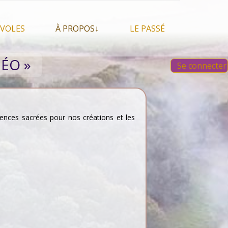
VOLES
À PROPOS↓
LE PASSÉ
À propos du festival
Images et vidéos 2023
ÉO »
Se connecter
Qui sommes nous ?
Aperçu sur les éditions
 Feu, espace sacré
précédentes
Nos partenaires
 chamanisme, mais
s que…
Faire un Don libre
s tentes et les tipis
uences sacrées pour nos créations et les