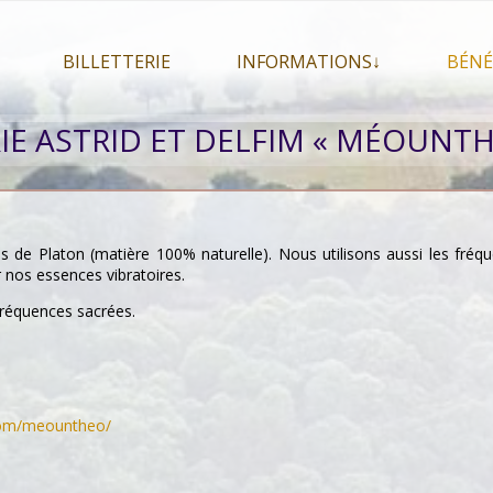
BILLETTERIE
INFORMATIONS↓
BÉNÉ
let 2026
Billetterie
Présentation du festival
IE ASTRID ET DELFIM « MÉOUNTH
026
Mon compte
En savoir plus . . .
Le
s 2026
La F.A.Q. du festival
Le
pa
Pour se restaurer
Le
s de Platon (matière 100% naturelle).
Nous utilisons aussi les fréq
Plan d’accès
 nos essences vibratoires.
Informations pratiques
 fréquences sacrées.
Co-voiturage
com/meountheo/