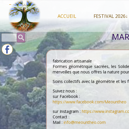
Skip
–
to
content
ACCUEIL
FESTIVAL 2026↓
Programme Juil
MAR
Rechercher :
Intervenants 2
Stands artisan
fabrication artisanale
Formes géométrique sacrées, les Solide
merveilles que nous offres la nature pour
Soins collectifs avec la géométrie et les
Suivez nous :
sur Facebook :
https://www.facebook.com/Meountheo
sur Instagram :
https://www.instagram.
Contact :
Mail :
info@meountheo.com