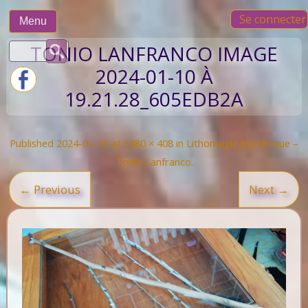
Skip
Se connecter
to
Menu
content
Rechercher :
TONIO LANFRANCO IMAGE
2024-01-10 À
19.21.28_605EDB2A
Published
2024-01-13
at
1080 × 408
in
Lithomagie ésotérique –
Tonio Lanfranco
.
← Previous
Next →