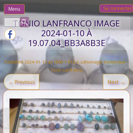
Skip
Se connecter
to
Menu
content
Rechercher :
TONIO LANFRANCO IMAGE
2024-01-10 À
19.07.04_BB3A8B3E
Published
2024-01-13
at
1600 × 912
in
Lithomagie ésotérique –
Tonio Lanfranco
.
← Previous
Next →