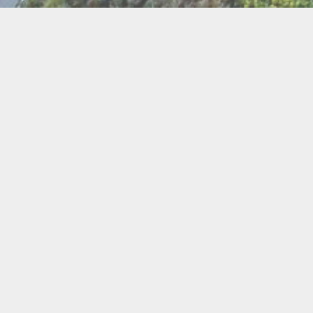
BI
Art
Abeilles
Cacao
Cerc
Chant
Conste
Herboristerie
Mus
Miel
Pierres