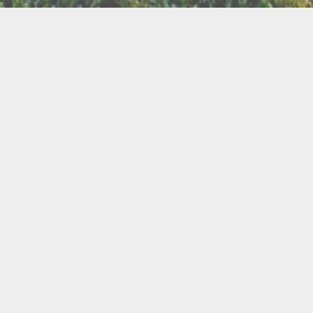
LLETTERIE DU FESTIVAL
POLITIQUE DE
NOUS CONTAC
CONFIDENTIALITÉ
isanat
Bien être
Arts graphiques
Bijo
Ch
le de l'Air
Cercles d'Hommes
Cercles de Femmes
llations
Contes
Cuir
Danse
Didgeridoo
Instruments de musiques
Lecture
Lithothérapi
Musique
Nature
icothérapie
Objets de rituel
Rituels et tradition
Pour les enfants
Poésie