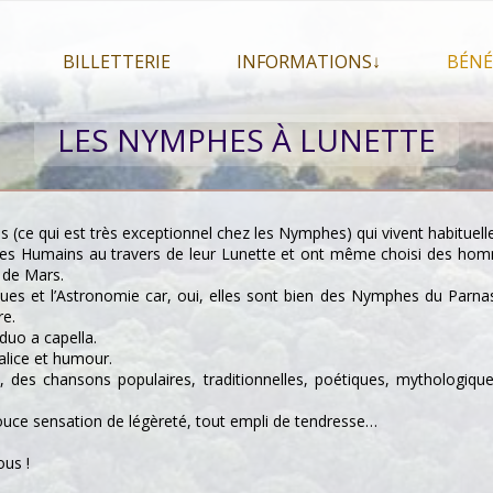
BILLETTERIE
INFORMATIONS↓
BÉNÉ
let 2026
Billetterie
Présentation du festival
LES NYMPHES À LUNETTE
026
Mon compte
En savoir plus . . .
Le
s 2026
La F.A.Q. du festival
Le
pa
Pour se restaurer
 (ce qui est très exceptionnel chez les Nymphes) qui vivent habituel
Le
 des Humains au travers de leur Lunette et ont même choisi des hom
Plan d’accès
t de Mars.
ques et l’Astronomie car, oui, elles sont bien des Nymphes du Parnasse
Informations pratiques
re.
Co-voiturage
duo a capella.
alice et humour.
, des chansons populaires, traditionnelles, poétiques, mythologiques
ouce sensation de légèreté, tout empli de tendresse…
us !