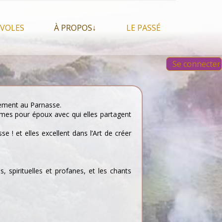
VOLES
À PROPOS↓
LE PASSÉ
À propos du festival
Images et vidéos 2023
Se connecter
Qui sommes nous ?
Aperçu sur les éditions
 Feu, espace sacré
précédentes
Nos partenaires
 chamanisme, mais
s que…
Faire un Don libre
lement au Parnasse.
s tentes et les tipis
mes pour époux avec qui elles partagent
 ! et elles excellent dans l’Art de créer
, spirituelles et profanes, et les chants