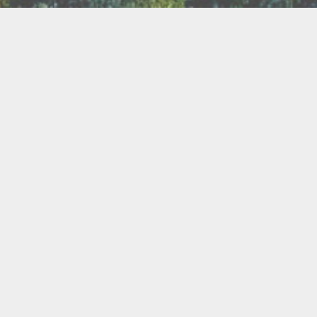
TER
ux
Breathwork
amanisme
Druidisme
FAQ
e
Maquillage
Oracles
s
s
Savons