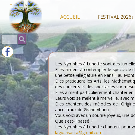
Skip
–
to
content
ACCUEIL
FESTIVAL 2026↓
Programme Juil
Rechercher :
Intervenants 2
Stands artisan
Les Nymphes à Lunette sont des Jumelles
Elles aiment à contempler le spectacle
une petite villégiature en Parisii, au Mon
Elles pratiquent les Arts, les Mathémati
des concerts et des spectacles sur mesu
Elles aiment particulièrement chanter en 
Leurs voix se mêlent à merveille, avec m
Elles chantent des mélodies de l’Origine
ancestraux du Grand Vhunu.
Vous voici avec un sourire joyeux, une d
Que s’est-il passé ?
Les Nymphes à Lunette chantent pour vo
lagioiasacra@gmail.com