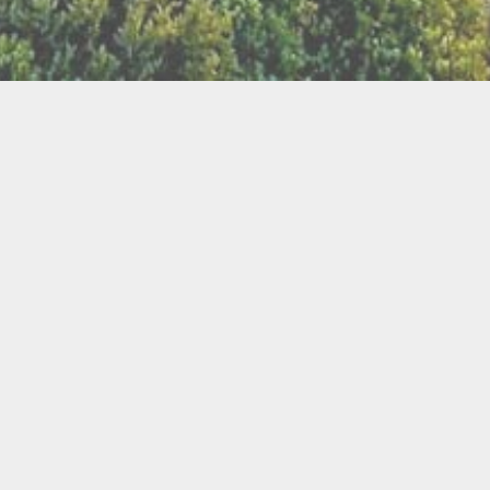
LLETTERIE DU FESTIVAL
POLITIQUE DE
NOUS CONTAC
CONFIDENTIALITÉ
isanat
Bien être
Arts graphiques
Bijo
Ch
le de l'Air
Cercles d'Hommes
Cercles de Femmes
llations
Contes
Cuir
Danse
Didgeridoo
Instruments de musiques