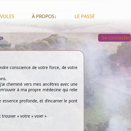
VOLES
À PROPOS↓
LE PASSÉ
À propos du festival
Images et vidéos 2023
»
Se connecter
Qui sommes nous ?
Aperçu sur les éditions
 Feu, espace sacré
précédentes
Nos partenaires
 chamanisme, mais
s que…
Faire un Don libre
s tentes et les tipis
rendre conscience de votre force, de votre
ons.
 j’ai cheminé vers mes ancêtres avec une
 m’ouvrir à ma propre médecine qui relie
e essence profonde, et d’incarner le pont
 trouver « votre » voie! »