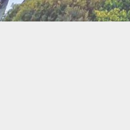
BI
Art
Abeilles
Cacao
Cerc
Chant
Conste
Herboristerie