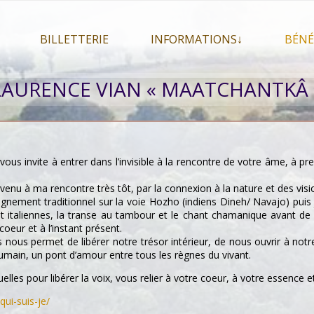
BILLETTERIE
INFORMATIONS↓
BÉNÉ
let 2026
Billetterie
Présentation du festival
LAURENCE VIAN « MAATCHANTKÂ 
026
Mon compte
En savoir plus . . .
Le
s 2026
La F.A.Q. du festival
Le
pa
Pour se restaurer
Le
ous invite à entrer dans l’invisible à la rencontre de votre âme, à p
Plan d’accès
 venu à ma rencontre très tôt, par la connexion à la nature et des visi
Informations pratiques
ement traditionnel sur la voie Hozho (indiens Dineh/ Navajo) puis
Co-voiturage
 et italiennes, la transe au tambour et le chant chamanique avant de
coeur et à l’instant présent.
nous permet de libérer notre trésor intérieur, de nous ouvrir à notr
umain, un pont d’amour entre tous les règnes du vivant.
lles pour libérer la voix, vous relier à votre coeur, à votre essence et
ui-suis-je/