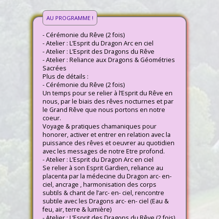
AU PROGRAMME !
- Cérémonie du Rêve (2 fois)
- Atelier : L’Esprit du Dragon Arc en ciel
- Atelier : L’Esprit des Dragons du Rêve
- Atelier : Reliance aux Dragons & Géométries
Sacrées
Plus de détails :
- Cérémonie du Rêve (2 fois)
Un temps pour se relier à l’Esprit du Rêve en
nous, par le biais des rêves nocturnes et par
le Grand Rêve que nous portons en notre
coeur.
Voyage & pratiques chamaniques pour
honorer, activer et entrer en relation avec la
puissance des rêves et oeuvrer au quotidien
avec les messages de notre Etre profond.
- Atelier : L’Esprit du Dragon Arc en ciel
Se relier à son Esprit Gardien, reliance au
placenta par la médecine du Dragon arc- en-
ciel, ancrage , harmonisation des corps
subtils & chant de l’arc- en- ciel, rencontre
subtile avec les Dragons arc- en- ciel (Eau &
feu, air, terre & lumière)
- Atelier : L’Esprit des Dragons du Rêve (2 fois)