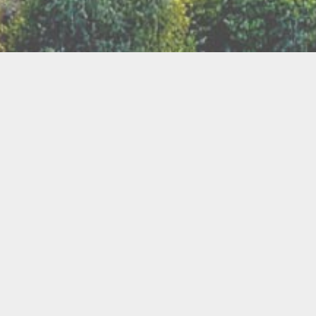
TER
ux
Breathwork
amanisme
Druidisme
FAQ