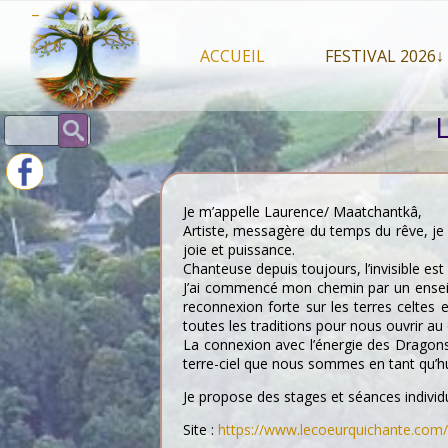
Skip
–
to
content
ACCUEIL
FESTIVAL 2026↓
Programme Juil
Rechercher :
Intervenants 2
Stands artisan
Je m’appelle Laurence/ Maatchantkâ,
Artiste, messagère du temps du rêve, je v
joie et puissance.
Chanteuse depuis toujours, l’invisible est
J’ai commencé mon chemin par un enseign
reconnexion forte sur les terres celtes
toutes les traditions pour nous ouvrir au 
La connexion avec l’énergie des Dragons 
terre-ciel que nous sommes en tant qu’h
Je propose des stages et séances individue
Site :
https://www.lecoeurquichante.com/q