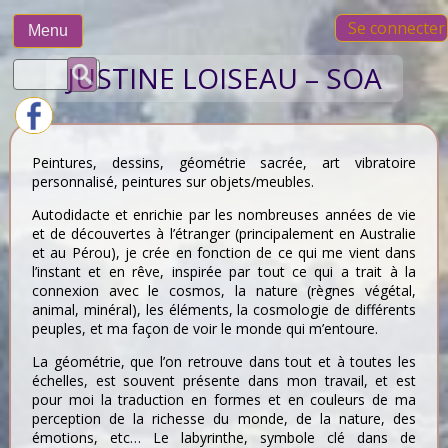
Skip
Se connecter
to
Menu
content
Rechercher :
JUSTINE LOISEAU – SOA
Peintures, dessins, géométrie sacrée, art vibratoire
personnalisé, peintures sur objets/meubles.
Autodidacte et enrichie par les nombreuses années de vie
et de découvertes à l’étranger (principalement en Australie
et au Pérou), je crée en fonction de ce qui me vient dans
l’instant et en rêve, inspirée par tout ce qui a trait à la
connexion avec le cosmos, la nature (règnes végétal,
animal, minéral), les éléments, la cosmologie de différents
peuples, et ma façon de voir le monde qui m’entoure.
La géométrie, que l’on retrouve dans tout et à toutes les
échelles, est souvent présente dans mon travail, et est
pour moi la traduction en formes et en couleurs de ma
perception de la richesse du monde, de la nature, des
émotions, etc… Le labyrinthe, symbole clé dans de