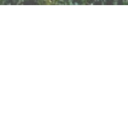
BILLETTERIE DU FESTIVAL
POLITIQUE DE
CONFIDENTIALITÉ
NOUS CONTACTER
Artisanat
Abeilles
Bien être
Arts graphiques
Bijoux
Cacao
Breathwork
Cercle de l'Air
Cercles d'Hommes
Chamanisme
Cercles de Femmes
Chant
Constellations
Contes