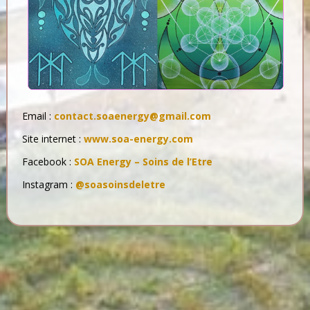
Email :
contact.soaenergy@gmail.com
Site internet :
www.soa-energy.com
Facebook :
SOA Energy – Soins de l’Etre
Instagram :
@soasoinsdeletre