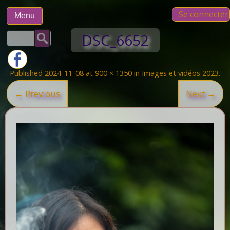
Skip
Se connecter
to
Menu
content
Rechercher :
DSC_6652
Published
2024-11-08
at
900 × 1350
in
Images et vidéos 2023
.
← Previous
Next →