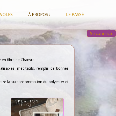
VOLES
À PROPOS↓
LE PASSÉ
À propos du festival
Images et vidéos 2023
Se connecter
Qui sommes nous ?
Aperçu sur les éditions
 Feu, espace sacré
précédentes
Nos partenaires
 chamanisme, mais
s que…
Faire un Don libre
s tentes et les tipis
 en fibre de Chanvre.
alisables, méditatifs, remplis de bonnes
ontre la surconsommation du polyester et