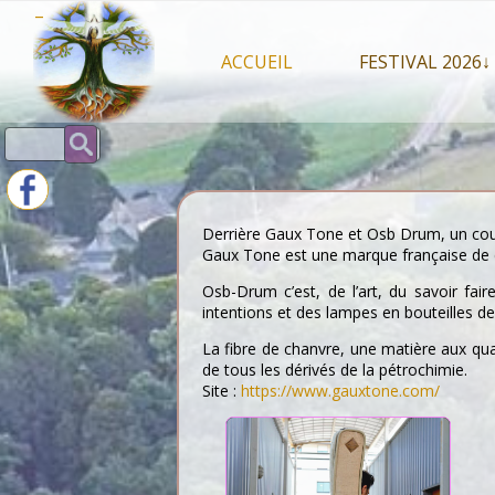
Skip
–
to
content
ACCUEIL
FESTIVAL 2026↓
Programme Juil
Rechercher :
Intervenants 2
Stands artisan
Derrière Gaux Tone et Osb Drum, un co
Gaux Tone est une marque française de cr
Osb-Drum c’est, de l’art, du savoir fai
intentions et des lampes en bouteilles de
La fibre de chanvre, une matière aux qu
de tous les dérivés de la pétrochimie.
Site :
https://www.gauxtone.com/