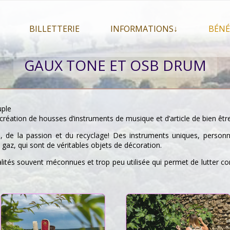
BILLETTERIE
INFORMATIONS↓
BÉNÉ
let 2026
Billetterie
Présentation du festival
GAUX TONE ET OSB DRUM
026
Mon compte
En savoir plus . . .
Le
s 2026
La F.A.Q. du festival
Le
pa
Pour se restaurer
uple
Le
éation de housses d’instruments de musique et d’article de bien être
Plan d’accès
re, de la passion et du recyclage! Des instruments uniques, personn
Informations pratiques
 gaz, qui sont de véritables objets de décoration.
Co-voiturage
alités souvent méconnues et trop peu utilisée qui permet de lutter c