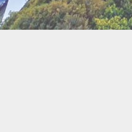
BI
Art
Abeilles
Cacao
Cerc