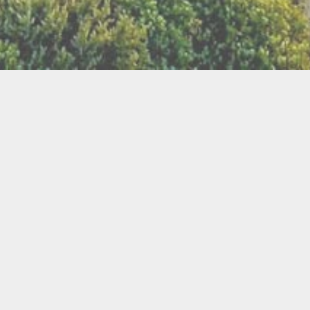
LLETTERIE DU FESTIVAL
POLITIQUE DE
NOUS CONTAC
CONFIDENTIALITÉ
isanat
Bien être
Arts graphiques
Bijo
Ch
le de l'Air
Cercles d'Hommes
Cercles de Femmes