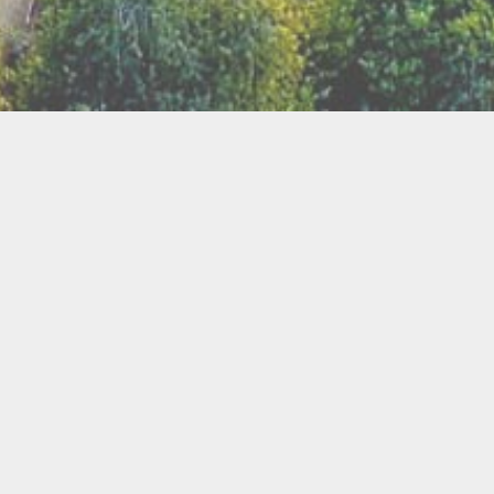
TER
ux
Breathwork
amanisme