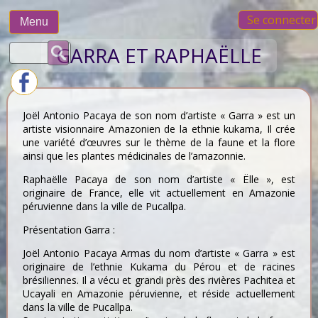
Skip
Se connecter
to
Menu
content
Rechercher :
GARRA ET RAPHAËLLE
Joël Antonio Pacaya de son nom d’artiste « Garra » est un
artiste visionnaire Amazonien de la ethnie kukama, Il crée
une variété d’œuvres sur le thème de la faune et la flore
ainsi que les plantes médicinales de l’amazonnie.
Raphaëlle Pacaya de son nom d’artiste « Ëlle », est
originaire de France, elle vit actuellement en Amazonie
péruvienne dans la ville de Pucallpa.
Présentation Garra :
Joël Antonio Pacaya Armas du nom d’artiste « Garra » est
originaire de l’ethnie Kukama du Pérou et de racines
brésiliennes. Il a vécu et grandi près des rivières Pachitea et
Ucayali en Amazonie péruvienne, et réside actuellement
dans la ville de Pucallpa.