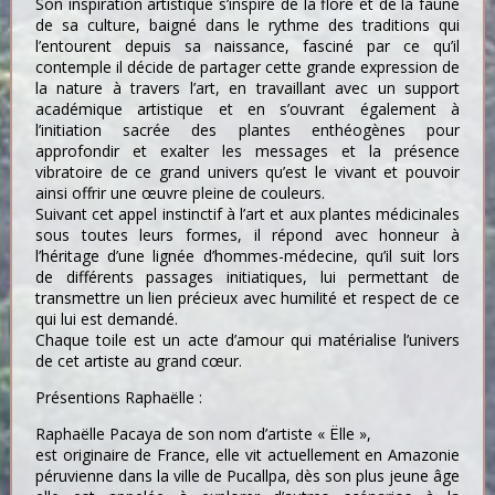
Son inspiration artistique s’inspire de la flore et de la faune
de sa culture, baigné dans le rythme des traditions qui
l’entourent depuis sa naissance, fasciné par ce qu’il
contemple il décide de partager cette grande expression de
la nature à travers l’art, en travaillant avec un support
académique artistique et en s’ouvrant également à
l’initiation sacrée des plantes enthéogènes pour
approfondir et exalter les messages et la présence
vibratoire de ce grand univers qu’est le vivant et pouvoir
ainsi offrir une œuvre pleine de couleurs.
Suivant cet appel instinctif à l’art et aux plantes médicinales
sous toutes leurs formes, il répond avec honneur à
l’héritage d’une lignée d’hommes-médecine, qu’il suit lors
de différents passages initiatiques, lui permettant de
transmettre un lien précieux avec humilité et respect de ce
qui lui est demandé.
Chaque toile est un acte d’amour qui matérialise l’univers
de cet artiste au grand cœur.
Présentions Raphaëlle :
Raphaëlle Pacaya de son nom d’artiste « Ëlle »,
est originaire de France, elle vit actuellement en Amazonie
péruvienne dans la ville de Pucallpa, dès son plus jeune âge