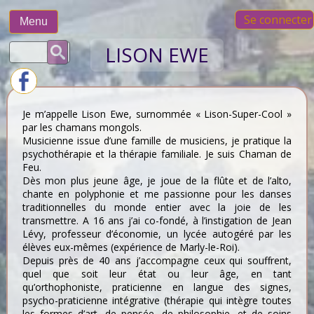
Skip
Se connecter
to
Menu
content
Rechercher :
LISON EWE
Je m’appelle Lison Ewe, surnommée « Lison-Super-Cool »
par les chamans mongols.
Musicienne issue d’une famille de musiciens, je pratique la
psychothérapie et la thérapie familiale. Je suis Chaman de
Feu.
Dès mon plus jeune âge, je joue de la flûte et de l’alto,
chante en polyphonie et me passionne pour les danses
traditionnelles du monde entier avec la joie de les
transmettre. A 16 ans j’ai co-fondé, à l’instigation de Jean
Lévy, professeur d’économie, un lycée autogéré par les
élèves eux-mêmes (expérience de Marly-le-Roi).
Depuis près de 40 ans j’accompagne ceux qui souffrent,
quel que soit leur état ou leur âge, en tant
qu’orthophoniste, praticienne en langue des signes,
psycho-praticienne intégrative (thérapie qui intègre toutes
les formes d’art, de pensée, de philosophie, et de soins