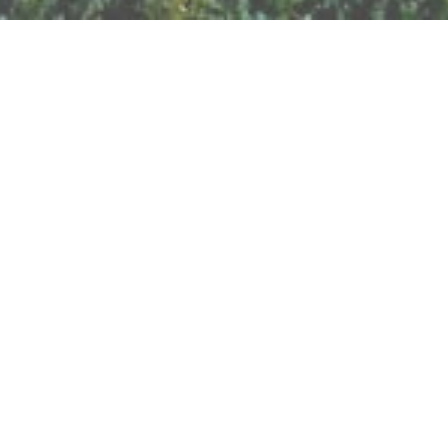
BILLETTERIE DU FESTIVAL
POLITIQUE DE
CONFIDENTIALITÉ
NOUS CONTACTER
Artisanat
Abeilles
Bien être
Arts graphiques
Bijoux
Cacao
Breathwork
Cercle de l'Air
Cercles d'Hommes
Chamanisme
Cercles de Femmes
Chant
Constellations
Contes