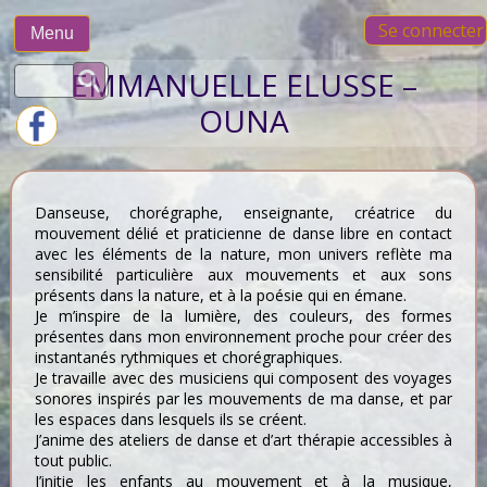
Skip
Se connecter
to
Menu
content
Rechercher :
EMMANUELLE ELUSSE –
OUNA
Danseuse, chorégraphe, enseignante, créatrice du
mouvement délié et praticienne de danse libre en contact
avec les éléments de la nature, mon univers reflète ma
sensibilité particulière aux mouvements et aux sons
présents dans la nature, et à la poésie qui en émane.
Je m’inspire de la lumière, des couleurs, des formes
présentes dans mon environnement proche pour créer des
instantanés rythmiques et chorégraphiques.
Je travaille avec des musiciens qui composent des voyages
sonores inspirés par les mouvements de ma danse, et par
les espaces dans lesquels ils se créent.
J’anime des ateliers de danse et d’art thérapie accessibles à
tout public.
J’initie les enfants au mouvement et à la musique,