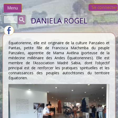
Skip
Se connecter
to
Menu
content
Rechercher :
DANIELA ROGEL
Équatorienne, elle est originaire de la culture Panzaleo et
Pantas, petite fille de Francisca Machimba du peuple
Panzaleo, apprentie de Mama Avélina (porteuse de la
médecine millénaire des Andes Équatoriennes).
Elle est
membre de l’Association Madré Sabia, dont l’objectif
principal est de renforcer les pratiques spirituelles et les
connaissances des peuples autochtones du territoire
Équatorien.