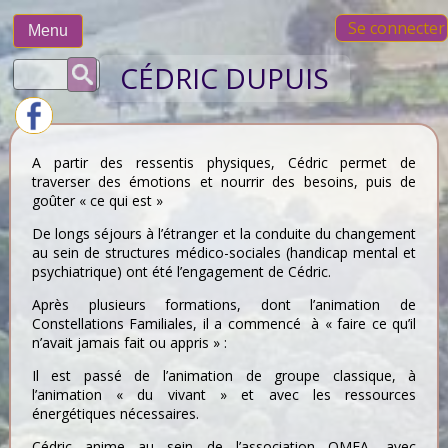
Skip
Se connecter
to
Menu
content
Rechercher :
CÉDRIC DUPUIS
A partir des ressentis physiques, Cédric permet de
traverser des émotions et nourrir des besoins, puis de
goûter « ce qui est »
De longs séjours à l’étranger et la conduite du changement
au sein de structures médico-sociales (handicap mental et
psychiatrique) ont été l’engagement de Cédric.
Après plusieurs formations, dont l’animation de
Constellations Familiales, il a commencé à « faire ce qu’il
n’avait jamais fait ou appris » :
Il est passé de l’animation de groupe classique, à
l’animation « du vivant » et avec les ressources
énergétiques nécessaires.
Cédric anime au sein de l’association OMEA, avec