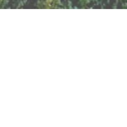
BILLETTERIE DU FESTIVAL
POLITIQUE DE
CONFIDENTIALITÉ
NOUS CONTACTER
Artisanat
Abeilles
Bien être
Arts graphiques
Bijoux
Cacao
Breathwork
Cercle de l'Air
Cercles d'Hommes
Chamanisme
Cercles de Femmes
Chant
Constellations
Contes