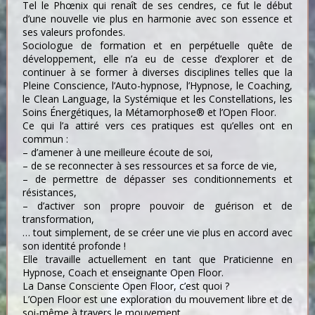
Tel le Phœnix qui renaît de ses cendres, ce fut le début
d’une nouvelle vie plus en harmonie avec son essence et
ses valeurs profondes.
Sociologue de formation et en perpétuelle quête de
développement, elle n’a eu de cesse d’explorer et de
continuer à se former à diverses disciplines telles que la
Pleine Conscience, l’Auto-hypnose, l’Hypnose, le Coaching,
le Clean Language, la Systémique et les Constellations, les
Soins Énergétiques, la Métamorphose® et l’Open Floor.
Ce qui l’a attiré vers ces pratiques est qu’elles ont en
commun :
– d’amener à une meilleure écoute de soi,
– de se reconnecter à ses ressources et sa force de vie,
– de permettre de dépasser ses conditionnements et
résistances,
– d’activer son propre pouvoir de guérison et de
transformation,
… tout simplement, de se créer une vie plus en accord avec
son identité profonde !
Elle travaille actuellement en tant que Praticienne en
Hypnose, Coach et enseignante Open Floor.
La Danse Consciente Open Floor, c’est quoi ?
L’Open Floor est une exploration du mouvement libre et de
soi-même à travers le mouvement.