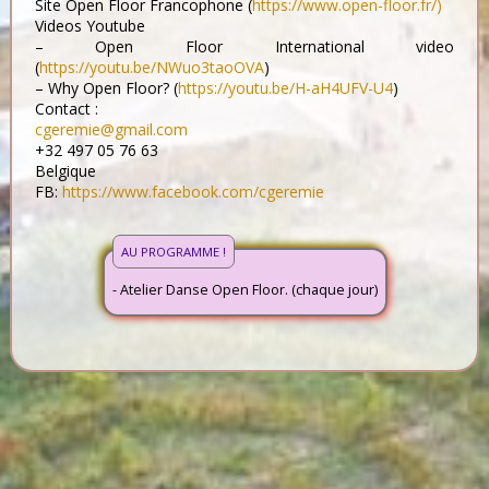
Site Open Floor Francophone (
https://www.open-floor.fr/)
Videos Youtube
– Open Floor International video
(
https://youtu.be/NWuo3taoOVA
)
– Why Open Floor? (
https://youtu.be/H-aH4UFV-U4
)
Contact :
cgeremie@gmail.com
+32 497 05 76 63
Belgique
FB:
https://www.facebook.com/cgeremie
AU PROGRAMME !
- Atelier Danse Open Floor. (chaque jour)