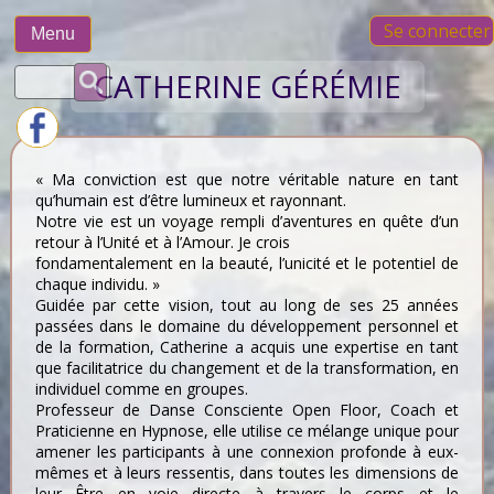
Skip
Se connecter
to
Menu
content
Rechercher :
CATHERINE GÉRÉMIE
« Ma conviction est que notre véritable nature en tant
qu’humain est d’être lumineux et rayonnant.
Notre vie est un voyage rempli d’aventures en quête d’un
retour à l’Unité et à l’Amour. Je crois
fondamentalement en la beauté, l’unicité et le potentiel de
chaque individu. »
Guidée par cette vision, tout au long de ses 25 années
passées dans le domaine du développement personnel et
de la formation, Catherine a acquis une expertise en tant
que facilitatrice du changement et de la transformation, en
individuel comme en groupes.
Professeur de Danse Consciente Open Floor, Coach et
Praticienne en Hypnose, elle utilise ce mélange unique pour
amener les participants à une connexion profonde à eux-
mêmes et à leurs ressentis, dans toutes les dimensions de
leur Être en voie directe à travers le corps et le