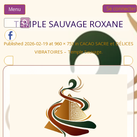
Skip
Se connecter
to
Menu
content
Rechercher :
TEMPLE SAUVAGE ROXANE
Published
2026-02-19
at
960 × 753
in
CACAO SACRE et DÉLICES
VIBRATOIRES – Temple Sauvage
.