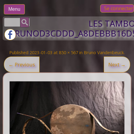
Skip
Se connecter
to
Menu
content
Rechercher :
LES TAMB
BRUNOD3CDDD_A8DEBBB16D5
Published
2023-01-03
at
850 × 567
in
Bruno Vandenbeuck
.
← Previous
Next →