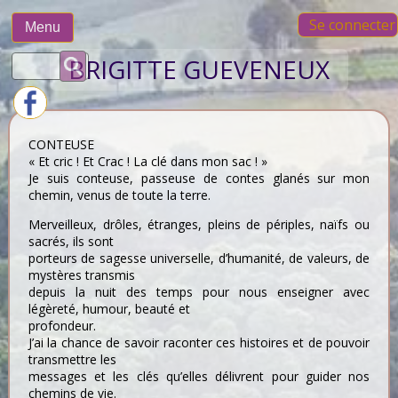
Skip
Se connecter
to
Menu
content
Rechercher :
BRIGITTE GUEVENEUX
CONTEUSE
« Et cric ! Et Crac ! La clé dans mon sac ! »
Je suis conteuse, passeuse de contes glanés sur mon
chemin, venus de toute la terre.
Merveilleux, drôles, étranges, pleins de périples, naïfs ou
sacrés, ils sont
porteurs de sagesse universelle, d’humanité, de valeurs, de
mystères transmis
depuis la nuit des temps pour nous enseigner avec
légèreté, humour, beauté et
profondeur.
J’ai la chance de savoir raconter ces histoires et de pouvoir
transmettre les
messages et les clés qu’elles délivrent pour guider nos
chemins de vie.