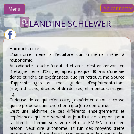
Skip
Se connecter
to
Menu
content
Rechercher :
BLANDINE SCHLEWER
Harmonisatrice
L’harmonie mène à l’équilibre qui lui-même mène à
l’autonomie.
Autodidacte, touche-à-tout, dilettante, c’est en arrivant en
Bretagne, terre d’Origine, après presque 40 ans d’une vie
dense et riche en expériences, que j’ai retrouvé ma Source
d’apprentissages et mes guides d’expérimentations
(mégalithiciens, druides et druidesses, élémentaux, magies
…).
Curieuse de ce qui m’entoure, j’expérimente toute chose
qui se propose sans chercher à (par)être conforme.
C’est une alchimie de ces différents enseignements et
expériences qui me servent aujourd’hui de support pour
faciliter le chemin vers votre être « EMREN » qui, en
breton, veut dire autonome. Et l’un des moyens d’être
autonome est d’Être dans le Mouvement et le Respect des