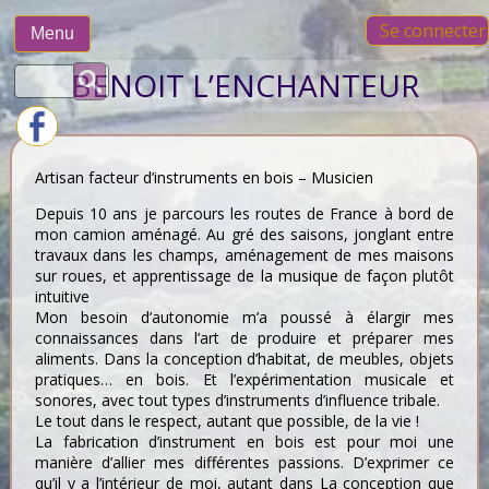
Skip
Se connecter
to
Menu
content
Rechercher :
BENOIT L’ENCHANTEUR
Artisan facteur d’instruments en bois – Musicien
Depuis 10 ans je parcours les routes de France à bord de
mon camion aménagé. Au gré des saisons, jonglant entre
travaux dans les champs, aménagement de mes maisons
sur roues, et apprentissage de la musique de façon plutôt
intuitive
Mon besoin d’autonomie m’a poussé à élargir mes
connaissances dans l’art de produire et préparer mes
aliments. Dans la conception d’habitat, de meubles, objets
pratiques… en bois. Et l’expérimentation musicale et
sonores, avec tout types d’instruments d’influence tribale.
Le tout dans le respect, autant que possible, de la vie !
La fabrication d’instrument en bois est pour moi une
manière d’allier mes différentes passions. D’exprimer ce
qu’il y a l’intérieur de moi, autant dans La conception que