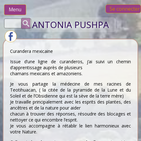
Skip
Se connecter
to
Menu
content
Rechercher :
ANTONIA PUSHPA
Curandera mexicaine
Issue d’une ligne de curanderos, j’ai suivi un chemin
d’apprentissage auprès de plusieurs
chamans mexicains et amazoniens.
Je vous partage la médecine de mes racines de
Teotihuacan, ( la citée de la pyramide de la Lune et du
Soleil et de l’Obsidienne qui est la sève de la terre mère)
Je travaille principalement avec les esprits des plantes, des
ancêtres et de la nature pour aider
chacun à trouver des réponses, résoudre des blocages et
nettoyer ce qui encombre l’esprit.
Je vous accompagne à rétablir le lien harmonieux avec
votre Nature.