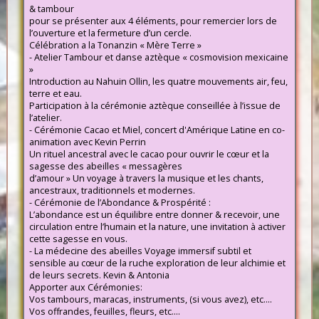
& tambour
pour se présenter aux 4 éléments, pour remercier lors de
l’ouverture et la fermeture d’un cercle.
Célébration a la Tonanzin « Mère Terre »
- Atelier Tambour et danse aztèque « cosmovision mexicaine
»
Introduction au Nahuin Ollin, les quatre mouvements air, feu,
terre et eau.
Participation à la cérémonie aztèque conseillée à l’issue de
l’atelier.
- Cérémonie Cacao et Miel, concert d'Amérique Latine en co-
animation avec Kevin Perrin
Un rituel ancestral avec le cacao pour ouvrir le cœur et la
sagesse des abeilles « messagères
d’amour » Un voyage à travers la musique et les chants,
ancestraux, traditionnels et modernes.
- Cérémonie de l’Abondance & Prospérité :
L’abondance est un équilibre entre donner & recevoir, une
circulation entre l’humain et la nature, une invitation à activer
cette sagesse en vous.
- La médecine des abeilles Voyage immersif subtil et
sensible au cœur de la ruche exploration de leur alchimie et
de leurs secrets. Kevin & Antonia
Apporter aux Cérémonies:
Vos tambours, maracas, instruments, (si vous avez), etc….
Vos offrandes, feuilles, fleurs, etc….