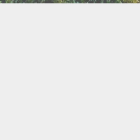
LLETTERIE DU FESTIVAL
POLITIQUE DE
NOUS CONTAC
CONFIDENTIALITÉ
isanat
Bien être
Arts graphiques
Bijo
Ch
le de l'Air
Cercles d'Hommes
Cercles de Femmes
llations
Contes
Cuir
Danse
Didgeridoo
Instruments de musiques
Lecture
Lithothérapi
Musique
Nature
icothérapie
Objets de rituel
Rituels et tradition
Pour les enfants
Poésie