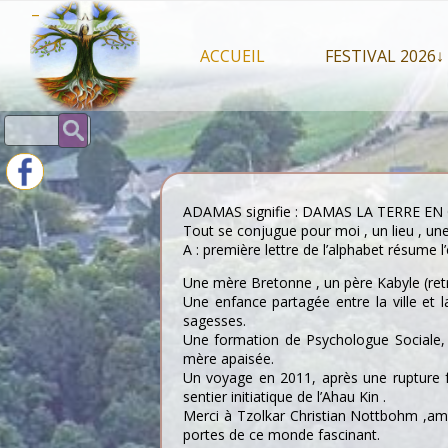
Skip
–
to
content
ACCUEIL
FESTIVAL 2026↓
Programme Juil
Rechercher :
Intervenants 2
Stands artisan
ADAMAS signifie : DAMAS LA TERRE EN
Tout se conjugue pour moi , un lieu , une
A : première lettre de l’alphabet résume l
Une mère Bretonne , un père Kabyle (retro
Une enfance partagée entre la ville et 
sagesses.
Une formation de Psychologue Sociale, u
mère apaisée.
Un voyage en 2011, après une rupture f
sentier initiatique de l’Ahau Kin .
Merci à Tzolkar Christian Nottbohm ,amba
portes de ce monde fascinant.