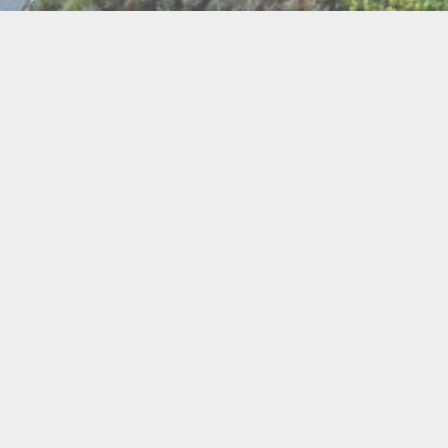
BI
Art
Abeilles
Cacao
Cerc
Chant
Conste
Herboristerie
Mus
Miel
Pierres