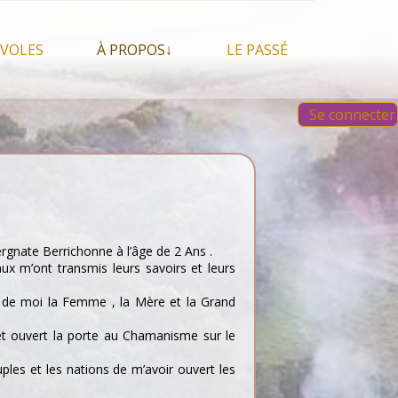
VOLES
À PROPOS↓
LE PASSÉ
À propos du festival
Images et vidéos 2023
Se connecter
Qui sommes nous ?
Aperçu sur les éditions
 Feu, espace sacré
précédentes
Nos partenaires
 chamanisme, mais
s que…
Faire un Don libre
s tentes et les tipis
ergnate Berrichonne à l’âge de 2 Ans .
ux m’ont transmis leurs savoirs et leurs
it de moi la Femme , la Mère et la Grand
et ouvert la porte au Chamanisme sur le
ples et les nations de m’avoir ouvert les