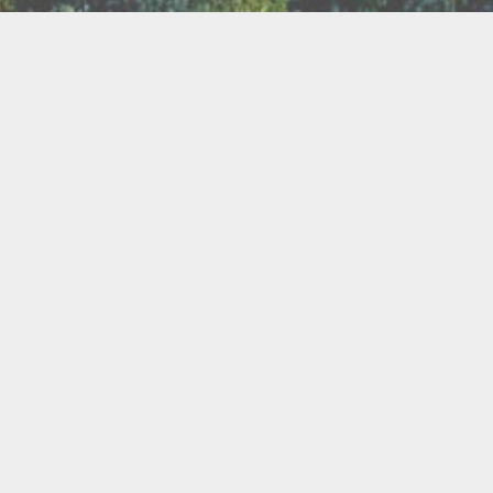
TER
ux
Breathwork
amanisme
Druidisme
FAQ
e
Maquillage
Oracles
s
s
Savons