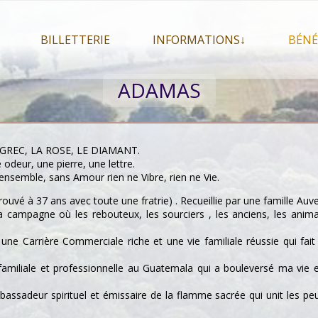
BILLETTERIE
INFORMATIONS↓
BÉNÉ
let 2026
Billetterie
Présentation du festival
ADAMAS
026
Mon compte
En savoir plus . . .
Le
s 2026
La F.A.Q. du festival
Le
pa
Pour se restaurer
 GREC, LA ROSE, LE DIAMANT.
Le
 odeur, une pierre, une lettre.
Plan d’accès
’ensemble, sans Amour rien ne Vibre, rien ne Vie.
Informations pratiques
uvé à 37 ans avec toute une fratrie) . Recueillie par une famille Auv
la campagne où les rebouteux, les sourciers , les anciens, les anima
Co-voiturage
ne Carrière Commerciale riche et une vie familiale réussie qui fa
amiliale et professionnelle au Guatemala qui a bouleversé ma vie 
ssadeur spirituel et émissaire de la flamme sacrée qui unit les peu