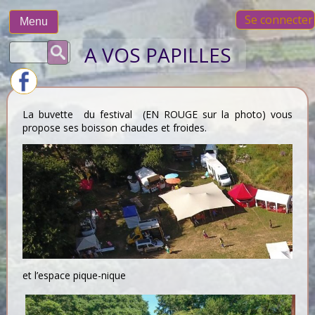
Skip
Se connecter
to
Menu
content
Rechercher :
A VOS PAPILLES
La buvette du festival (EN ROUGE sur la photo) vous
propose ses boisson chaudes et froides.
et l’espace pique-nique