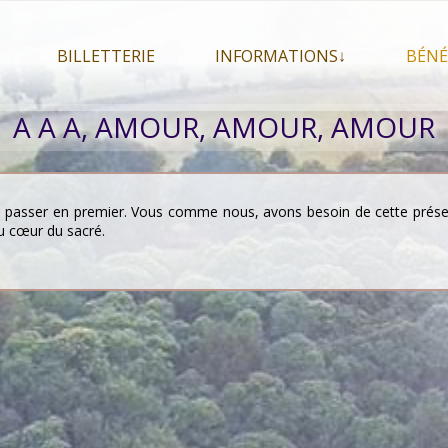
BILLETTERIE
INFORMATIONS↓
BÉNÉ
let 2026
Billetterie
Présentation du festival
A A A, AMOUR, AMOUR, AMOUR
026
Mon compte
En savoir plus . . .
Le
s 2026
La F.A.Q. du festival
Le
pa
Pour se restaurer
re passer en premier. Vous comme nous, avons besoin de cette présenc
Le
au cœur du sacré.
Plan d’accès
Informations pratiques
Co-voiturage