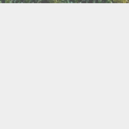
LLETTERIE DU FESTIVAL
POLITIQUE DE
NOUS CONTAC
CONFIDENTIALITÉ
isanat
Bien être
Arts graphiques
Bijo
Ch
le de l'Air
Cercles d'Hommes
Cercles de Femmes
llations
Contes
Cuir
Danse
Didgeridoo
Instruments de musiques
Lecture
Lithothérapi
Musique
Nature
icothérapie
Objets de rituel
Rituels et tradition
Pour les enfants
Poésie