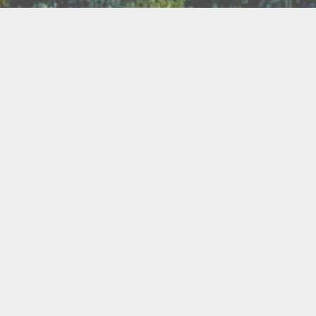
TER
ux
Breathwork
amanisme
Druidisme
FAQ
e
Maquillage
Oracles
s
s
Savons