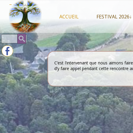
Skip
–
to
content
ACCUEIL
FESTIVAL 2026↓
Programme Juil
Rechercher :
Intervenants 2
Stands artisan
C’est l’intervenant que nous aimons fai
d’y faire appel pendant cette rencontre 