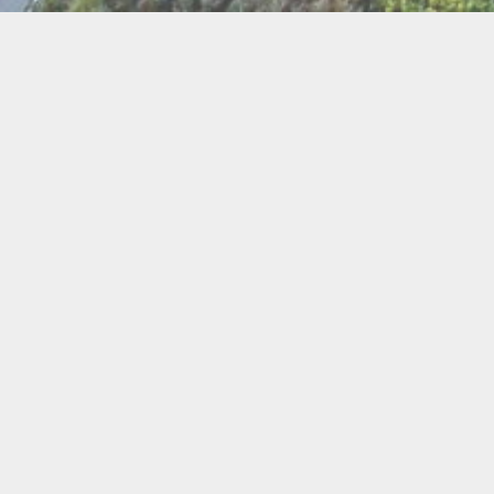
BI
Art
Abeilles
Cacao
Cerc
Chant
Conste
Herboristerie
Mus
Miel
Pierres