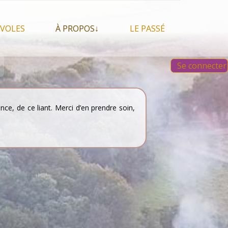
VOLES
À PROPOS↓
LE PASSÉ
À propos du festival
Images et vidéos 2023
Se connecter
Qui sommes nous ?
Aperçu sur les éditions
 Feu, espace sacré
précédentes
Nos partenaires
 chamanisme, mais
s que…
Faire un Don libre
e, de ce liant. Merci d’en prendre soin,
s tentes et les tipis