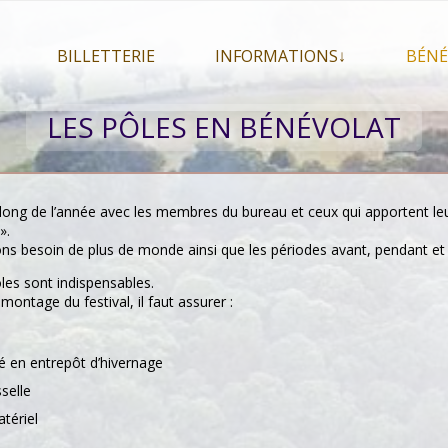
BILLETTERIE
INFORMATIONS↓
BÉNÉ
let 2026
Billetterie
Présentation du festival
LES PÔLES EN BÉNÉVOLAT
026
Mon compte
En savoir plus . . .
Le
s 2026
La F.A.Q. du festival
Le
pa
Pour se restaurer
u long de l’année avec les membres du bureau et ceux qui apportent le
Le
».
Plan d’accès
ons besoin de plus de monde ainsi que les périodes avant, pendant et a
Informations pratiques
les sont indispensables.
ontage du festival, il faut assurer :
Co-voiturage
é en entrepôt d’hivernage
sselle
tériel