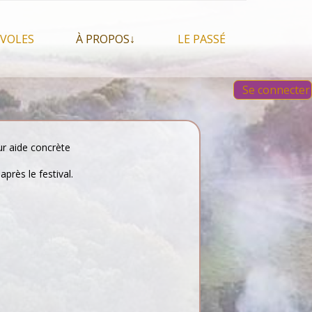
VOLES
À PROPOS↓
LE PASSÉ
À propos du festival
Images et vidéos 2023
Se connecter
Qui sommes nous ?
Aperçu sur les éditions
 Feu, espace sacré
précédentes
Nos partenaires
 chamanisme, mais
s que…
Faire un Don libre
ur aide concrète
s tentes et les tipis
près le festival.