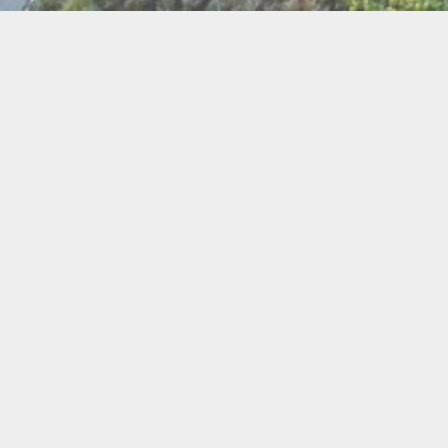
BI
Art
Abeilles
Cacao
Cerc
Chant
Conste
Herboristerie
Mus
Miel
Pierres