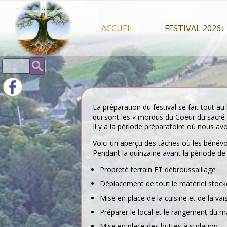
Skip
–
to
content
ACCUEIL
FESTIVAL 2026↓
Programme Juil
Rechercher :
Intervenants 2
Stands artisan
La préparation du festival se fait tout a
qui sont les « mordus du Coeur du sacré 
Il y a la période préparatoire où nous av
Voici un aperçu des tâches où les bénévo
Pendant la quinzaine avant la période de m
Propreté terrain ET débroussaillage
Déplacement de tout le matériel stock
Mise en place de la cuisine et de la vai
Préparer le local et le rangement du ma
Mise en place des huttes à sudation