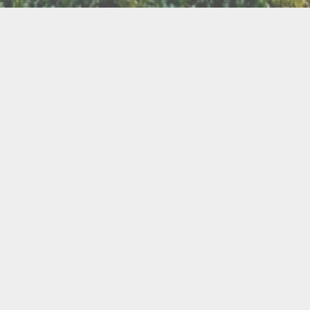
LLETTERIE DU FESTIVAL
POLITIQUE DE
NOUS CONTAC
CONFIDENTIALITÉ
isanat
Bien être
Arts graphiques
Bijo
Ch
le de l'Air
Cercles d'Hommes
Cercles de Femmes
llations
Contes
Cuir
Danse
Didgeridoo
Instruments de musiques
Lecture
Lithothérapi
Musique
Nature
icothérapie
Objets de rituel
Rituels et tradition
Pour les enfants
Poésie