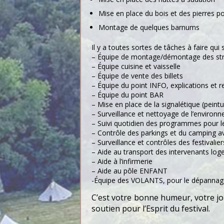
Mise en place du bois et des pierres po
Montage de quelques barnums
Il y a toutes sortes de tâches à faire q
– Équipe de montage/démontage des stru
– Équipe cuisine et vaisselle
– Équipe de vente des billets
– Équipe du point INFO, explications et
– Équipe du point BAR
– Mise en place de la signalétique (peintur
– Surveillance et nettoyage de l’environn
– Suivi quotidien des programmes pour l
– Contrôle des parkings et du camping ave
– Surveillance et contrôles des festivalier
– Aide au transport des intervenants logea
– Aide à l’infirmerie
– Aide au pôle ENFANT
-Équipe des VOLANTS, pour le dépannage
C’est votre bonne humeur, votre j
soutien pour l’Esprit du festival.