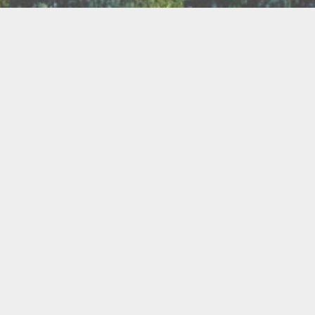
TER
ux
Breathwork
amanisme
Druidisme
FAQ
e
Maquillage
Oracles
s
s
Savons