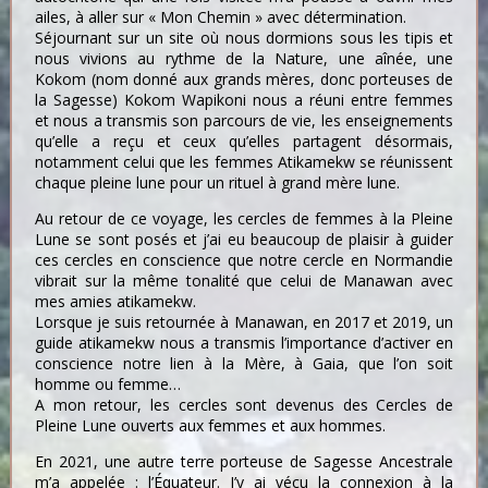
ailes, à aller sur « Mon Chemin » avec détermination.
Séjournant sur un site où nous dormions sous les tipis et
nous vivions au rythme de la Nature, une aînée, une
Kokom (nom donné aux grands mères, donc porteuses de
la Sagesse) Kokom Wapikoni nous a réuni entre femmes
et nous a transmis son parcours de vie, les enseignements
qu’elle a reçu et ceux qu’elles partagent désormais,
notamment celui que les femmes Atikamekw se réunissent
chaque pleine lune pour un rituel à grand mère lune.
Au retour de ce voyage, les cercles de femmes à la Pleine
Lune se sont posés et j’ai eu beaucoup de plaisir à guider
ces cercles en conscience que notre cercle en Normandie
vibrait sur la même tonalité que celui de Manawan avec
mes amies atikamekw.
Lorsque je suis retournée à Manawan, en 2017 et 2019, un
guide atikamekw nous a transmis l’importance d’activer en
conscience notre lien à la Mère, à Gaia, que l’on soit
homme ou femme…
A mon retour, les cercles sont devenus des Cercles de
Pleine Lune ouverts aux femmes et aux hommes.
En 2021, une autre terre porteuse de Sagesse Ancestrale
m’a appelée : l’Équateur. J’y ai vécu la connexion à la