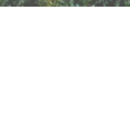
BILLETTERIE DU FESTIVAL
POLITIQUE DE
CONFIDENTIALITÉ
NOUS CONTACTER
Artisanat
Abeilles
Bien être
Arts graphiques
Bijoux
Cacao
Breathwork
Cercle de l'Air
Cercles d'Hommes
Chamanisme
Cercles de Femmes
Chant
Constellations
Contes