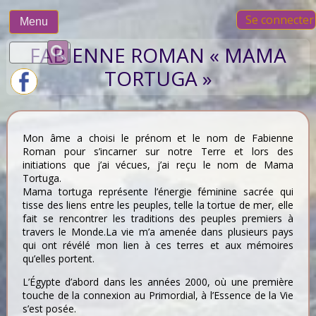
Skip
Se connecter
to
Menu
content
Rechercher :
FABIENNE ROMAN « MAMA
TORTUGA »
Mon âme a choisi le prénom et le nom de Fabienne
Roman pour s’incarner sur notre Terre et lors des
initiations que j’ai vécues, j’ai reçu le nom de Mama
Tortuga.
Mama tortuga représente l’énergie féminine sacrée qui
tisse des liens entre les peuples, telle la tortue de mer, elle
fait se rencontrer les traditions des peuples premiers à
travers le Monde.La vie m’a amenée dans plusieurs pays
qui ont révélé mon lien à ces terres et aux mémoires
qu’elles portent.
L’Égypte d’abord dans les années 2000, où une première
touche de la connexion au Primordial, à l’Essence de la Vie
s’est posée.