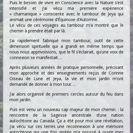
Puis le besoin de vivre en Conscience avec la Nature s’est
intensifié et j’ai vécu ma première expérience
« chamanique » consciente avec le tambour de Jeya qui
animait une cérémonie d’Équinoxe d’Automne.
Le vécu de ces voyages au tambour m’a montré que le
chemin à prendre était par là.
J’ai rapidement fabriqué mon tambour, outil de cette
dimension spirituelle qui a grandi en même temps que
nous nous apprivoisions, que le fil s’éclairait, qu’une voix de
connexion se manifestait….
Après plusieurs années de pratique personnelle, précisant
mon approche et des enseignements reçus de Corinne
Oiseau de Lune et Jeya, la vie et mon jardin m’ont
demandé de donner à mon tour….
J’ai alors organisé de premiers cercles autour du feu dans
mon jardin.
Puis est venu un nouveau cap majeur de mon chemin. : la
rencontre de la Sagesse ancestrale d’une nation
autochtone au Canada. Ça a été pour moi une révélation,
j’ai vécu sur ces terres une reconnexion à une mémoire
autochtone qui une fois visitée m’a poussé à ouvrir mes