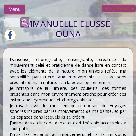
Skip
Se connecter
to
Menu
content
Rechercher :
EMMANUELLE ELUSSE –
OUNA
Danseuse, chorégraphe, enseignante, créatrice du
mouvement délié et praticienne de danse libre en contact
avec les éléments de la nature, mon univers reflète ma
sensibilité particulière aux mouvements et aux sons
présents dans la nature, et à la poésie qui en émane.
Je m’inspire de la lumière, des couleurs, des formes
présentes dans mon environnement proche pour créer des
instantanés rythmiques et chorégraphiques.
Je travaille avec des musiciens qui composent des voyages
sonores inspirés par les mouvements de ma danse, et par
les espaces dans lesquels ils se créent.
J’anime des ateliers de danse et d’art thérapie accessibles à
tout public.
J’initie les enfants au mouvement et à la musique,