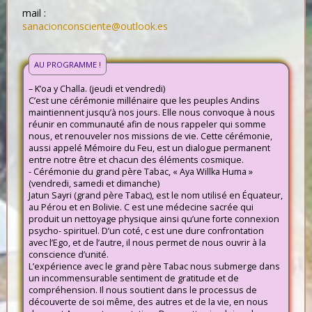
mail :
sanacionconsciente@outlook.es
AU PROGRAMME !
– K’oa y Challa. (jeudi et vendredi)
C’est une cérémonie millénaire que les peuples Andins
maintiennent jusqu’à nos jours. Elle nous convoque à nous
réunir en communauté afin de nous rappeler qui somme
nous, et renouveler nos missions de vie. Cette cérémonie,
aussi appelé Mémoire du Feu, est un dialogue permanent
entre notre être et chacun des éléments cosmique.
- Cérémonie du grand père Tabac, « Aya Willka Huma »
(vendredi, samedi et dimanche)
Jatun Sayri (grand père Tabac), est le nom utilisé en Équateur,
au Pérou et en Bolivie. C est une médecine sacrée qui
produit un nettoyage physique ainsi qu’une forte connexion
psycho- spirituel. D’un coté, c est une dure confrontation
avec l’Ego, et de l’autre, il nous permet de nous ouvrir à la
conscience d’unité.
L’expérience avec le grand père Tabac nous submerge dans
un incommensurable sentiment de gratitude et de
compréhension. Il nous soutient dans le processus de
découverte de soi même, des autres et de la vie, en nous