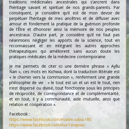
traditions médicinales ancestrales qui s’ancrent dans
l’héritage savant et spirituel de nos grands-parents. Par
conséquent, je considère qu’il est de mon devoir de
perpétuer l’héritage de mes ancêtres et de diffuser avec
amour et fondement la pratique de la guérison profonde
de l’Être et d’honorer ainsi la mémoire de nos peuples
ancestraux. D’autre part, je considère qu’il ne faut pas
néanmoins négliger les apports de la science, tout en
reconnaissant et en intégrant les autres approches
thérapeutiques qui améliorent sans aucun doute les
pratiques médicales de la médecine contemporaine.
Je me permets de citer ici une dernière phrase « Ayllu
Ñan », ces mots en Kichwa, dont la traduction littérale est
« le chemin vers la communion », renferment une grande
philosophie de vie : « le tout est un et un est le tout, rien
n’est dispersé ou divisé, tout fonctionne sous les principes
de réciprocité, de correspondance et de complémentarité,
et en tout, il y a communauté, aide mutuelle, ainsi que
relation et coopération ».
Facebook :
https://www.facebook.com/madre.sabia.180
https://www.facebook.com/AveTerapias/