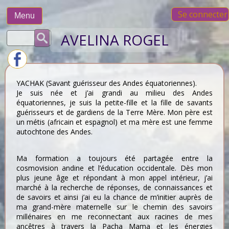
Skip
Se connecter
to
Menu
content
Rechercher :
AVELINA ROGEL
YACHAK (Savant guérisseur des Andes équatoriennes).
Je suis née et j’ai grandi au milieu des Andes
équatoriennes, je suis la petite-fille et la fille de savants
guérisseurs et de gardiens de la Terre Mère. Mon père est
un métis (africain et espagnol) et ma mère est une femme
autochtone des Andes.
Ma formation a toujours été partagée entre la
cosmovision andine et l’éducation occidentale. Dès mon
plus jeune âge et répondant à mon appel intérieur, j’ai
marché à la recherche de réponses, de connaissances et
de savoirs et ainsi j’ai eu la chance de m’initier auprès de
ma grand-mère maternelle sur le chemin des savoirs
millénaires en me reconnectant aux racines de mes
ancêtres à travers la Pacha Mama et les énergies